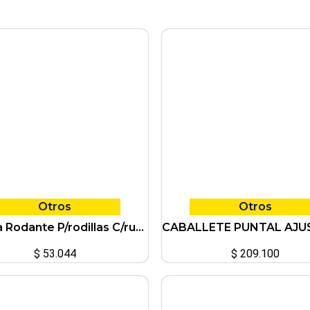
Otros
Otros
Camilla Rodante P/rodillas C/ruedas Ciccarelli
$
53.044
$
209.100