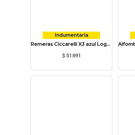
Indumentaria
Remeras Ciccarelli X3 azul Logo Impreso Dos Colores vs talles
$
51.691