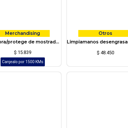
Merchandising
Otros
Alfombra/protege de mostrador Ciccarelli con logo 2 colores
$
15.839
$
48.450
Canjealo por 1500 KMs