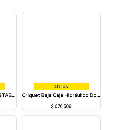
Otros
CABALLETE PUNTAL AJUSTABLE TELESCOPICO P/ELEVADOR CICCARELLI
Criquet Baja Caja Hidráulico Doble 600kg p/Taller Ciccarelli
$
676.508