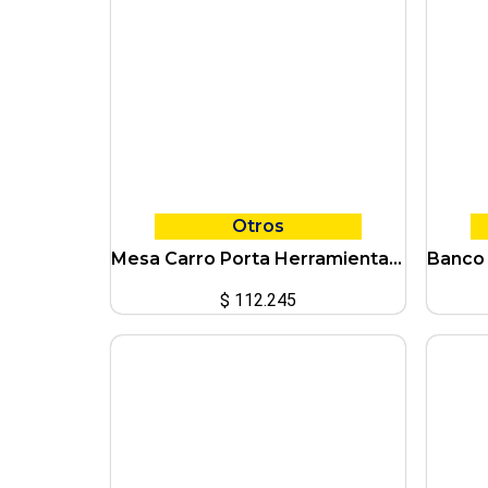
Otros
Mesa Carro Porta Herramientas C/Ruedas-3 estantes Ciccarelli
$
112.245