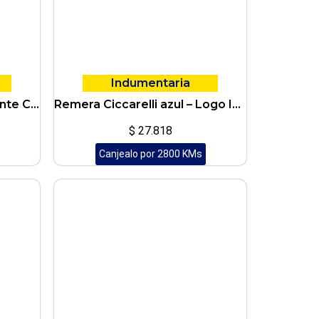
Indumentaria
Limpiamanos desengrasante Ciccarelli HIGH CLEANER indust 5Kg
Remera Ciccarelli azul – Logo Impreso A Dos Colores
$
27.818
Canjealo por 2800 KMs