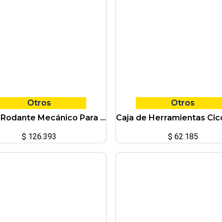
Otros
Otros
Banco Rodante Mecánico Para Rodillas Con Ruedas Ciccarelli
$
126.393
$
62.185