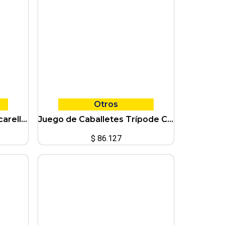
Otros
Caja de Herramientas Ciccarelli de Metal Reforzada 3 niveles
Juego de Caballetes Trípode Ciccarelli 2 Toneladas Auto/Taller
$
86.127