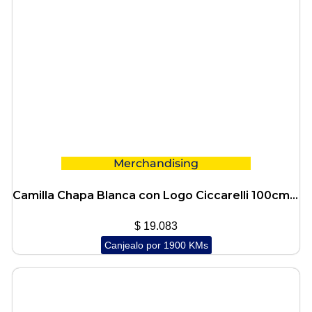
Merchandising
Camilla Chapa Blanca con Logo Ciccarelli 100cmx60cm
$
19.083
Canjealo por 1900 KMs