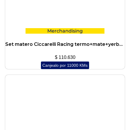
Merchandising
Set matero Ciccarelli Racing termo+mate+yerbera
$
110.630
Canjealo por 11000 KMs