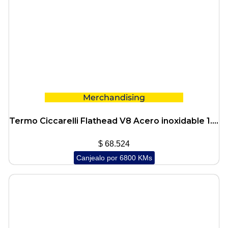
Merchandising
Termo Ciccarelli Flathead V8 Acero inoxidable 1.2Lts.
$
68.524
Canjealo por 6800 KMs