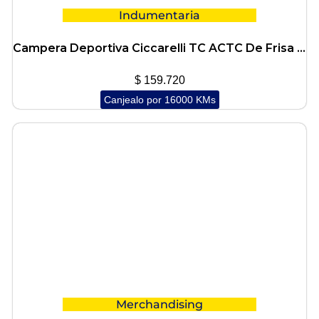
Indumentaria
Campera Deportiva Ciccarelli TC ACTC De Frisa – Talles mM-L-XL-XXL-XXXL – Ciccarelli
$
159.720
Canjealo por 16000 KMs
Merchandising